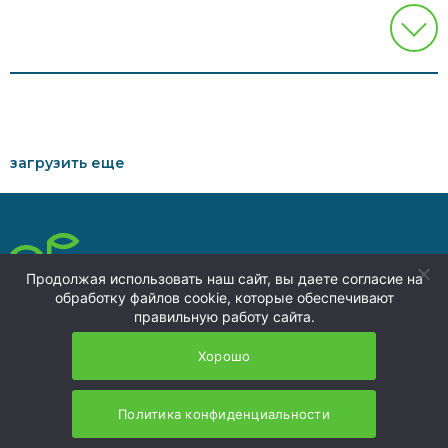
загрузить еще
press@nzmu.ru
Продолжая использовать наш сайт, вы даете согласие на
8 (4236) 73-00-74
обработку файлов cookie, которые обеспечивают
Политика обработки
правильную работу сайта.
692941, Россия,
персональных данных
Приморский край, г.
Хорошо
Находка, территория ТОР
«Находка»
НЗМУ 2026
Политика конфиденциальности