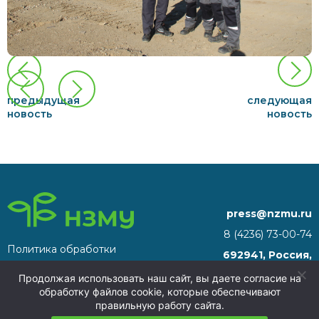
предыдущая
следующая
новость
новость
press@nzmu.ru
8 (4236) 73-00-74
Политика обработки
692941, Россия,
персональных данных
Приморский край, г.
Продолжая использовать наш сайт, вы даете согласие на
Находка, территория ТОР
обработку файлов cookie, которые обеспечивают
«Находка»
правильную работу сайта.