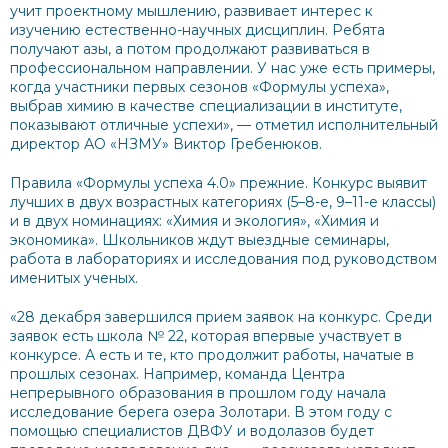
учит проектному мышлению, развивает интерес к
изучению естественно-научных дисциплин. Ребята
получают азы, а потом продолжают развиваться в
профессиональном направлении. У нас уже есть примеры,
когда участники первых сезонов «Формулы успеха»,
выбрав химию в качестве специализации в институте,
показывают отличные успехи», — отметил исполнительный
директор АО «НЗМУ» Виктор Гребенюков.
Правила «Формулы успеха 4.0» прежние. Конкурс выявит
лучших в двух возрастных категориях (5
–
8-е, 9
–
11-е классы)
и в двух номинациях: «Химия и экология», «Химия и
экономика». Школьников ждут выездные семинары,
работа в лабораториях и исследования под руководством
именитых ученых.
«28 декабря завершился прием заявок на конкурс. Среди
заявок есть школа № 22, которая впервые участвует в
конкурсе. А есть и те, кто продолжит работы, начатые в
прошлых сезонах. Например, команда Центра
непрерывного образования в прошлом году начала
исследование берега озера Золотари. В этом году с
помощью специалистов ДВФУ и водолазов будет