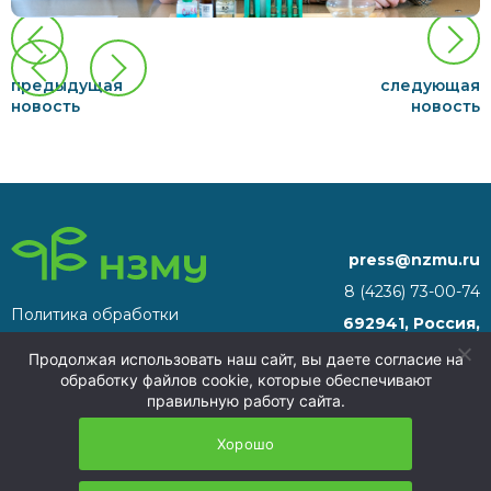
предыдущая
следующая
новость
новость
press@nzmu.ru
8 (4236) 73-00-74
Политика обработки
692941, Россия,
персональных данных
Приморский край, г.
Продолжая использовать наш сайт, вы даете согласие на
Находка, территория ТОР
обработку файлов cookie, которые обеспечивают
«Находка»
правильную работу сайта.
НЗМУ 2026
Хорошо