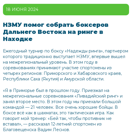
18 ИЮНЯ 2024
НЗМУ помог собрать боксеров
Дальнего Востока на ринге в
Находке
Ежегодный турнир по боксу «Надежды ринга», партнером
которого традиционно выступает НЗМУ, впервые вышел
на межрегиональный уровень. В этом году в
соревнованиях принимают участие спортсмены из
четырех регионов: Приморского и Хабаровского краев,
Республики Саха (Якутия) и Амурской области.
«Я в Приморье был в прошлом году. Приезжал на
межрегиональные соревнования «Ливадийский ринг
»
и
занял второе место. В этом году мы приехали большой
командой
—
21 человек. Все очень хорошие бойцы. В
боксе всё как в шахматах, это тактическая игра. Как
говорит мой тренер: «Бей так, чтобы противник не
вставал»,
—
рассказал 12-летний спортсмен из
Благовещенска Вадим Леснов.