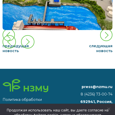
предыдущая
следующая
новость
новость
press@nzmu.ru
8 (4236) 73-00-74
Политика обработки
692941, Россия,
персональных данных
Приморский край, г.
Продолжая использовать наш сайт, вы даете согласие на
Находка, территория ТОР
обработку файлов cookie, которые обеспечивают