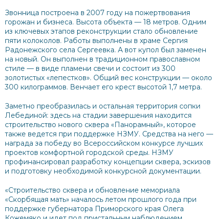
Звонница построена в 2007 году на пожертвования
горожан и бизнеса. Высота объекта — 18 метров. Одним
из ключевых этапов реконструкции стало обновление
пяти колоколов. Работы выполнены в храме Сергия
Радонежского села Сергеевка. А вот купол был заменен
на новый. Он выполнен в традиционном православном
стиле — в виде пламени свечи и состоит из 300
золотистых «лепестков». Общий вес конструкции — около
300 килограммов. Венчает его крест высотой 1,7 метра.
Заметно преобразилась и остальная территория сопки
Лебединой: здесь на стадии завершения находится
строительство нового сквера «Панорамный», которое
также ведется при поддержке НЗМУ. Средства на него —
награда за победу во Всероссийском конкурсе лучших
проектов комфортной городской среды. НЗМУ
профинансировал разработку концепции сквера, эскизов
и подготовку необходимой конкурсной документации.
«Строительство сквера и обновление мемориала
«Скорбящая мать» началось летом прошлого года при
поддержке губернатора Приморского края Олега
Кожемяко и идет под пристальным наблюдением