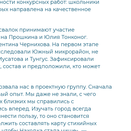
ности конкурсных работ: школьники
рых направлена на качественное
 свалок принимают участие
нна Прошкина и Юлия Тонконог.
ентина Чернихова. На первом этапе
сследовали Южный микрорайон, не
усатова и Тунгус. Зафиксировали
, состав и предположили, кто может
озвала нас в проектную группу. Сначала
вый опыт. Мы даже не знали, с чего
х близких мы справились с
сь вперед. Изучать город всегда
нести пользу, то оно становится
лжить составлять карту стихийных
, чтобы Находка стала чище», —