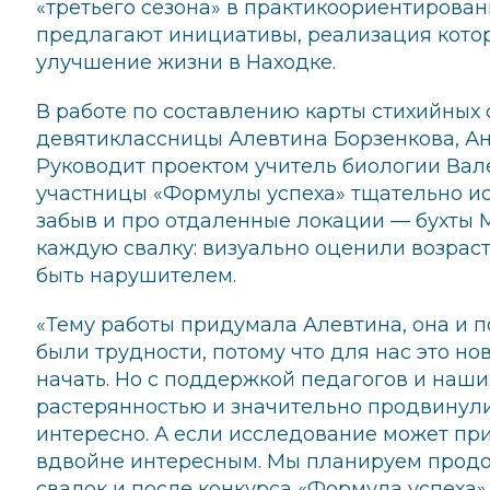
«третьего сезона» в практикоориентирован
предлагают инициативы, реализация кото
улучшение жизни в Находке.
В работе по составлению карты стихийных
девятиклассницы Алевтина Борзенкова, А
Руководит проектом учитель биологии Вал
участницы «Формулы успеха» тщательно и
забыв и про отдаленные локации — бухты М
каждую свалку: визуально оценили возраст
быть нарушителем.
«Тему работы придумала Алевтина, она и п
были трудности, потому что для нас это но
начать. Но с поддержкой педагогов и наши
растерянностью и значительно продвинули
интересно. А если исследование может при
вдвойне интересным. Мы планируем продо
свалок и после конкурса «Формула успеха»