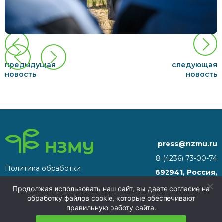
предыдущая
следующая
новость
новость
press@nzmu.ru
8 (4236) 73-00-74
Политика обработки
692941, Россия,
персональных данных
Приморский край, г.
Продолжая использовать наш сайт, вы даете согласие на
Находка, территория ТОР
обработку файлов cookie, которые обеспечивают
«Находка»
правильную работу сайта.
НЗМУ 2026