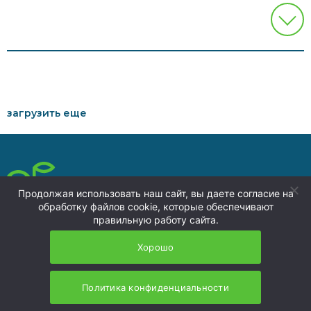
загрузить еще
press@nzmu.ru
Продолжая использовать наш сайт, вы даете согласие на
8 (4236) 73-00-74
обработку файлов cookie, которые обеспечивают
Политика обработки
правильную работу сайта.
692941, Россия,
персональных данных
Приморский край, г.
Хорошо
Находка, территория ТОР
«Находка»
НЗМУ 2026
Политика конфиденциальности