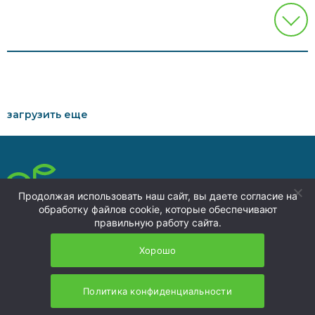
загрузить еще
press@nzmu.ru
Продолжая использовать наш сайт, вы даете согласие на
8 (4236) 73-00-74
обработку файлов cookie, которые обеспечивают
Политика обработки
правильную работу сайта.
692941, Россия,
персональных данных
Приморский край, г.
Хорошо
Находка, территория ТОР
«Находка»
НЗМУ 2026
Политика конфиденциальности