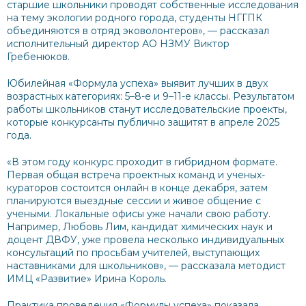
старшие школьники проводят собственные исследования
на тему экологии родного города, студенты НГГПК
объединяются в отряд эковолонтеров», — рассказал
исполнительный директор АО НЗМУ Виктор
Гребенюков.
Юбилейная «Формула успеха» выявит лучших в двух
возрастных категориях: 5–8-е и 9–11-е классы. Результатом
работы школьников станут исследовательские проекты,
которые конкурсанты публично защитят в апреле 2025
года.
«В этом году конкурс проходит в гибридном формате.
Первая общая встреча проектных команд и ученых-
кураторов состоится онлайн в конце декабря, затем
планируются выездные сессии и живое общение с
учеными. Локальные офисы уже начали свою работу.
Например, Любовь Лим, кандидат химических наук и
доцент ДВФУ, уже провела несколько индивидуальных
консультаций по просьбам учителей, выступающих
наставниками для школьников», — рассказала методист
ИМЦ «Развитие» Ирина Король.
Практика проведения «Формулы успеха» показала