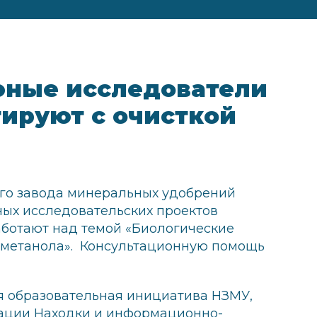
юные исследователи
ируют с очисткой
го завода минеральных удобрений
ных исследовательских проектов
аботают над темой «Биологические
а метанола». Консультационную помощь
я образовательная инициатива НЗМУ,
ации Находки и информационно-