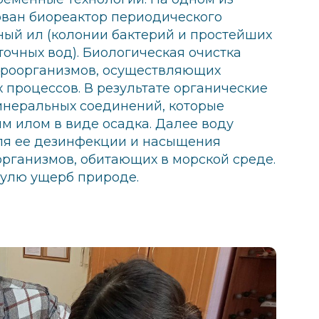
ован биореактор периодического
вный ил (колонии бактерий и простейших
точных вод). Биологическая очистка
кроорганизмов, осуществляющих
 процессов. В результате органические
инеральных соединений, которые
ым илом в виде осадка. Далее воду
ля ее дезинфекции и насыщения
организмов, обитающих в морской среде.
нулю ущерб природе.