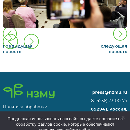
предыдущая
следующая
новость
новость
press@nzmu.ru
8 (4236) 73-00-74
Политика обработки
692941, Россия,
персональных данных
Приморский край, г.
Продолжая использовать наш сайт, вы даете согласие на
Находка, территория ТОР
обработку файлов cookie, которые обеспечивают
«Находка»
правильную работу сайта.