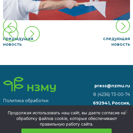
предыдущая
следующая
новость
новость
press@nzmu.ru
8 (4236) 73-00-74
Политика обработки
692941, Россия,
персональных данных
Приморский край, г.
Продолжая использовать наш сайт, вы даете согласие на
Находка, территория ТОР
обработку файлов cookie, которые обеспечивают
«Находка»
правильную работу сайта.
НЗМУ 2026