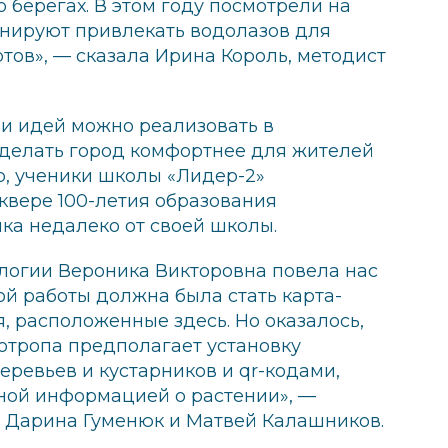
о берегах. В этом году посмотрели на
анируют привлекать водолазов для
ртов», — сказала Ирина Король, методист
и идей можно реализовать в
сделать город комфортнее для жителей
р, ученики школы «Лидер-2»
квере 100-летия образования
ка недалеко от своей школы.
иологии Вероника Викторовна повела нас
ой работы должна была стать карта-
я, расположенные здесь. Но оказалось,
котропа предполагает установку
ревьев и кустарников и qr-кодами,
бной информацией о растении», —
, Дарина Гуменюк и Матвей Калашников.