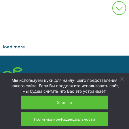
load more
press@nzmu.ru
Мы используем куки для наилучшего представления
8 (4236) 73-00-74
нашего сайта. Если Вы продолжите использовать сайт,
Политика
мы будем считать что Вас это устраивает.
692941, Russia, Primorsky
конфиденциальности
Territory, Nakhodka, territory
Хорошо
of the Nakhodka ASEZ
NFP 2026
Политика конфиденциальности